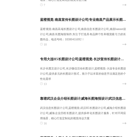
场景，精心打造定制化的视觉传达方案
7
蓝橙视觉-南昌宣传长图设计公司|专业南昌产品展示长图设计|南昌高端长图设计公司|南昌信息长图设计公司-品质交付
蓝橙视觉-南昌高端长图设计公司,南昌信息长图设计公司,南昌banner设
计公司,南昌长图海报制作,专注于打造具有品牌个性和视觉吸引力的长
图作品，电话号码：18380455092！
10
专用大连H5长图设计公司|蓝橙视觉-长沙宣传长图设计公司|长沙长图文设计公司-10年经验
长沙长图文设计公司,长沙微信活动长图设计,蓝橙视觉-大连专业长图设
计公司,提供多元的长图设计形式，致力于以丰富的创意手法满足您的个
性化需求
13
靠谱武汉企业介绍长图设计|威海长图海报设计|武汉信息长图设计公司|蓝橙视觉-武汉H5长图设计公司-注重用户体验
武汉信息长图设计公司,蓝橙视觉-武汉H5长图设计公司,威海介绍长图设
计公司,威海企业历程长图设计,提供多样化长图设计服务，针对不同应
用场景，精心打造定制化的视觉传达方案
16