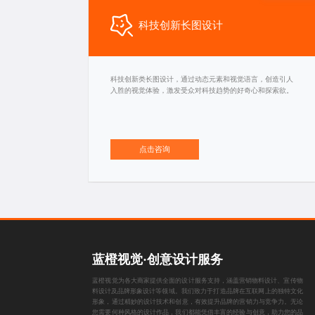
科技创新长图设计
科技创新类长图设计，通过动态元素和视觉语言，创造引人
入胜的视觉体验，激发受众对科技趋势的好奇心和探索欲。
点击咨询
蓝橙视觉·创意设计服务
蓝橙视觉为各大商家提供全面的设计服务支持，涵盖
营销物料设计
、
宣传物
料设计
及
品牌形象设计
等领域。我们致力于打造品牌在互联网上的独特文化
形象，通过精妙的设计技术和创意，有效提升品牌的营销力与竞争力。无论
您需要何种风格的设计作品，我们都能凭借丰富的经验与创意，助力您的品