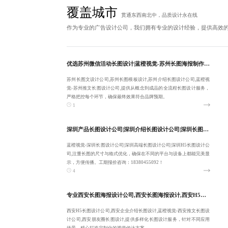
覆盖城市
贯通东西南北中，品质设计永在线
作为专业的广告设计公司，我们拥有专业的设计经验，提供高效
优选苏州微信活动长图设计|蓝橙视觉-苏州长图海报制作|苏州长图文设计公司|苏州长图模板设计-一站式整包服务
苏州长图文设计公司,苏州长图模板设计,苏州介绍长图设计公司,蓝橙视
觉-苏州推文长图设计公司,提供从概念到成品的全流程长图设计服务，
严格把控每个环节，确保最终效果符合品牌预期。
1
深圳产品长图设计公司|深圳介绍长图设计公司|深圳长图设计公司|蓝橙视觉-深圳高端长图设计公司-提供长期性服务
蓝橙视觉-深圳长图设计公司|深圳高端长图设计公司|深圳H5长图设计公
司,注重长图的尺寸与格式优化，确保在不同的平台与设备上都能完美显
示，方便传播。工期报价咨询：18380455092！
4
专业西安长图海报设计公司,西安长图海报设计,西安H5长图设计公司,蓝橙视觉-西安企业介绍长图设计-注重用户体验
西安H5长图设计公司,西安企业介绍长图设计,蓝橙视觉-西安推文长图设
计公司,西安朋友圈长图设计,提供多样化长图设计服务，针对不同应用