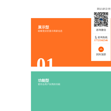
网站建设类
展示型
信息展示网站定制
能够更好的显示商家信息
内容丰富
视觉精美
咨询热线
17723342546
结构清晰
更新及时
回到顶部
01
功能型
功能型网站定制
更符合用户实用的功能
互动性强
社交分享
用户参与
社区氛围