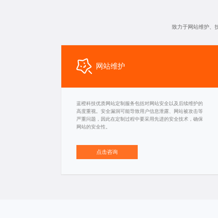
致力于网站维护、
网站维护
蓝橙科技优质网站定制服务包括对网站安全以及后续维护的
高度重视。安全漏洞可能导致用户信息泄露、网站被攻击等
严重问题，因此在定制过程中要采用先进的安全技术，确保
网站的安全性。
点击咨询