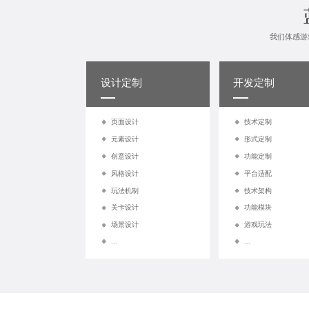
我们体感游
设计定制
开发定制
页面设计
技术定制
元素设计
形式定制
创意设计
功能定制
风格设计
平台适配
玩法机制
技术架构
关卡设计
功能模块
场景设计
游戏玩法
...
...