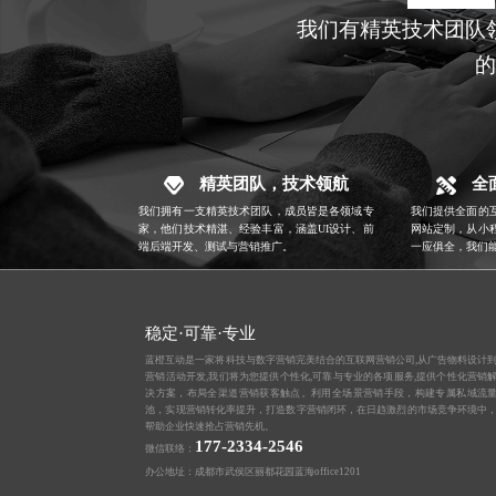
我们有精英技术团队
的
精英团队，技术领航
全
我们拥有一支精英技术团队，成员皆是各领域专
我们提供全面的
家，他们技术精湛、经验丰富，涵盖
UI设计
、前
网站定制，从小
端后端开发、测试与营销推广。
一应俱全，我们
稳定·可靠·专业
蓝橙互动是一家将科技与数字营销完美结合的互联网营销公司,从
广告物料设计
营销活动开发,我们将为您提供个性化,可靠与专业的各项服务,提供个性化营销
决方案，布局全渠道营销获客触点。利用全场景营销手段，构建专属私域流
池，实现营销转化率提升，打造数字营销闭环，在日趋激烈的市场竞争环境中
帮助企业快速抢占营销先机。
177-2334-2546
微信联络：
办公地址：成都市武侯区丽都花园蓝海office1201