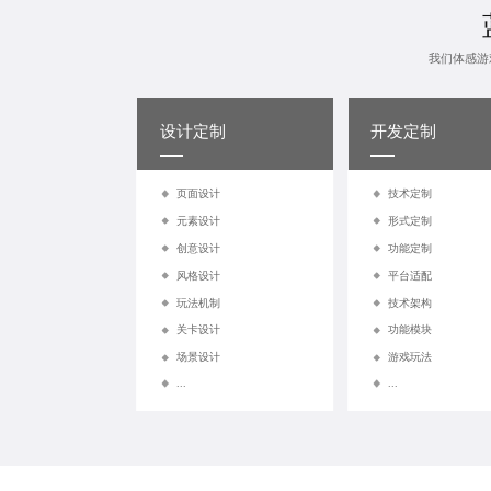
我们体感游
设计定制
开发定制
页面设计
技术定制
元素设计
形式定制
创意设计
功能定制
风格设计
平台适配
玩法机制
技术架构
关卡设计
功能模块
场景设计
游戏玩法
...
...