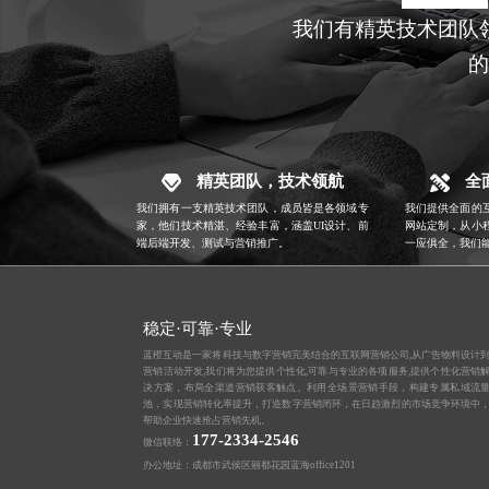
我们有精英技术团队
的
精英团队，技术领航
全
我们拥有一支精英技术团队，成员皆是各领域专
我们提供全面的
家，他们技术精湛、经验丰富，涵盖
UI设计
、前
网站定制，从小
端后端开发、测试与营销推广。
一应俱全，我们
稳定·可靠·专业
蓝橙互动是一家将科技与数字营销完美结合的互联网营销公司,从
广告物料设计
营销活动开发,我们将为您提供个性化,可靠与专业的各项服务,提供个性化营销
决方案，布局全渠道营销获客触点。利用全场景营销手段，构建专属私域流
池，实现营销转化率提升，打造数字营销闭环，在日趋激烈的市场竞争环境中
帮助企业快速抢占营销先机。
177-2334-2546
微信联络：
办公地址：成都市武侯区丽都花园蓝海office1201