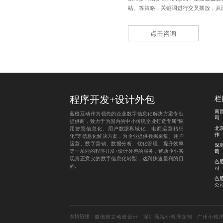
站、等策略，关键词进行交叉摆放，从
点击咨询
程序开发
+
设计外包
栏
南
蓝橙互动作为领先的企业数字信息化解决方案专业
司
提供商，致力于为国内的中小传统企业打造专属“应
北
用智慧信息化、用户数据私域化、电商运营精细
作
化”等信息化解决方案，为企业提供数据采集、用户
运营、数字营销、数据分析、优化管理、提升效率
深
等一系列的程序开发+设计外包的服务，帮助企业实
司
现真正意义的数字信息化转型，达到快速盈利的目
合
的。
司
合
公
友情链接：
微信推文动效设计
深圳高端小程序定制
广州小程