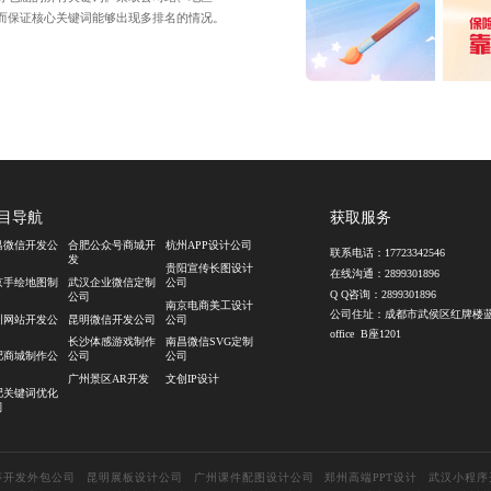
而保证核心关键词能够出现多排名的情况。
目导航
获取服务
昌微信开发公
合肥公众号商城开
杭州APP设计公司
联系电话：
17723342546
发
贵阳宣传长图设计
在线沟通：
2899301896
京手绘地图制
武汉企业微信定制
公司
Q Q咨询：
2899301896
公司
南京电商美工设计
公司住址：成都市武侯区红牌楼
圳网站开发公
昆明微信开发公司
公司
office B座1201
长沙体感游戏制作
南昌微信SVG定制
肥商城制作公
公司
公司
广州景区AR开发
文创IP设计
肥关键词优化
司
序开发外包公司
昆明展板设计公司
广州课件配图设计公司
郑州高端PPT设计
武汉小程序