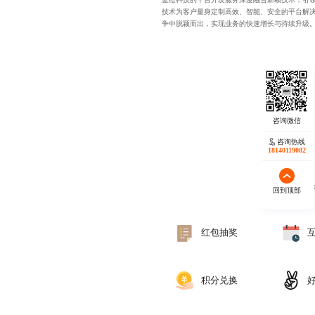
技术为客户量身定制高效、智能、安全的平台解
争中脱颖而出，实现业务的快速增长与持续升级
咨询热线
18140119082
蓝橙
回到顶部
红包抽奖
积分兑换