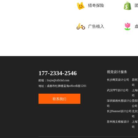
猎奇探险
‌广告植入
177-2334-2546
视觉设计服务
长沙网页设计公司
昆明
邮箱：liujie@cdlchd.com
司
地址：成都市红牌楼蓝海officeB座1201
武汉PPT设计公司
上海
司
联系我们
深圳插画长图设计公
贵阳
司
公司
长沙banner设计公司
北京
司
苏州推文模板设计
上海
司