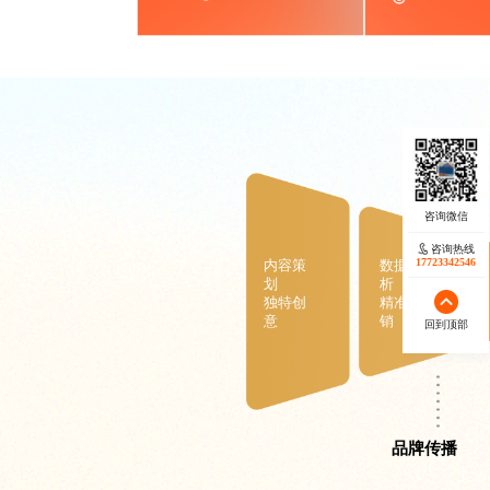
咨询热线
17723342546
内容策
数据分
划
析
独特创
精准营
意
销
回到顶部
品牌传播