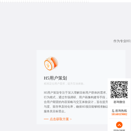
作为专业H
H5用户策划
精准定位用户需求，提升互动体验。
H5用户策划专注于深入理解目标用户群体的需求、偏好及
行为模式，通过市场调研、用户画像构建等手段，制定符
合用户期望的内容策略与交互体验设计，旨在提升用户参
与度、留存率及转化率，确保H5项目能够精准触达并有效
咨询热线
服务其目标受众。
18140119082
点击获取方案 >
回到顶部