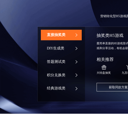
营销转化型H5游
‌直接抽奖类
抽奖类H5游戏
最简单直接的H5游戏形
DIY生成类
戏和分享活动，有机会
相关推荐
答题测试类
大转盘抽奖
九宫
积分兑换类
获取同款方案
经典游戏类