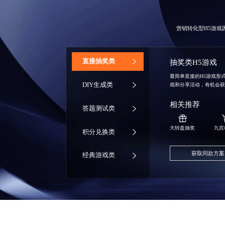
营销转化型H5游
‌直接抽奖类
抽奖类H5游戏
最简单直接的H5游戏形
DIY生成类
戏和分享活动，有机会
相关推荐
答题测试类
大转盘抽奖
九宫
积分兑换类
获取同款方案
经典游戏类