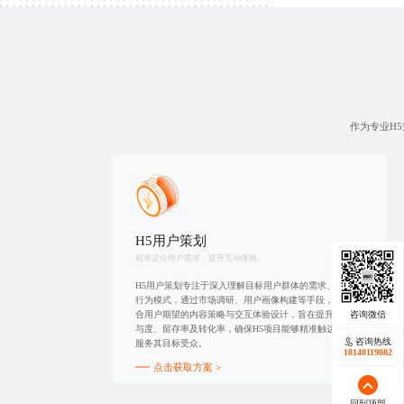
作为专业H
H5用户策划
精准定位用户需求，提升互动体验。
H5用户策划专注于深入理解目标用户群体的需求、偏好及
行为模式，通过市场调研、用户画像构建等手段，制定符
合用户期望的内容策略与交互体验设计，旨在提升用户参
与度、留存率及转化率，确保H5项目能够精准触达并有效
咨询热线
服务其目标受众。
18140119082
点击获取方案 >
回到顶部