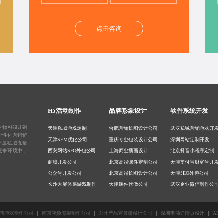
点击咨询
H5活动制作
品牌形象设计
软件系统开发
告物料设计
到
天津私域游戏定制
合肥营销长图设计公司
武汉私域营销游戏开
个性化营销解
天津SEM优化公司
重庆专业包装设计公司
深圳网站定制开发
专属私域流量
竞争环境中，
西安网站SEO外包公司
上海商业插画设计
北京抖音小程序定制
商城开发公司
北京高端课件定制公司
天津支付宝财富号开
公众号开发公司
北京高端长图设计公司
天津SEO外包公司
长沙大屏体感游戏制作
天津课件代做公司
武汉企业微信制作公
上海品牌官网开发
重庆插画公司
南京商城小程序开发
司
广州体感互动游戏定制
郑州创意海报设计公司
西安微信公众号制作
感游戏制作公司
南京视频海报制作公司
郑州产品宣传册设计公司
深圳电商详情页设计
A