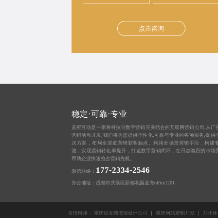
点击咨询
稳定·可靠·专业
蓝橙互动是一家将科技与数字营销完美结合的互联网营销公司,从
广
营销活动开发,我们将为您提供个性化,可靠与专业的各项服务,提供
决方案，布局全渠道营销获客触点。利用全场景营销手段，构建
池，实现营销转化率提升，打造数字营销闭环，在日趋激烈的市场
帮助企业快速抢占营销先机。
177-2334-2546
微信联络：
办公地址：成都市武侯区丽都花园蓝海office1201
友情链接：
重庆朋友圈海报设计公司
重庆网站定制开发
郑州体