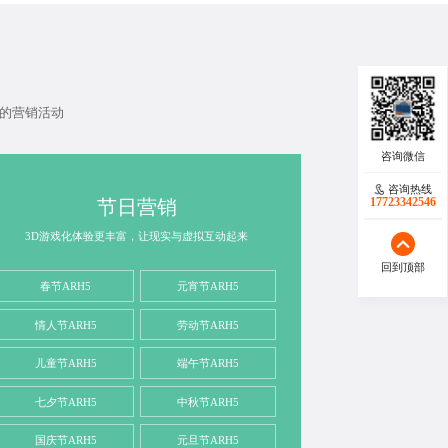
的营销活动
咨询热线
17723342546
节日营销
3D游戏化体验更丰富，让现实与虚拟互动起来
回到顶部
春节ARH5
元宵节ARH5
情人节ARH5
劳动节ARH5
儿童节ARH5
端午节ARH5
七夕节ARH5
中秋节ARH5
国庆节ARH5
元旦节ARH5