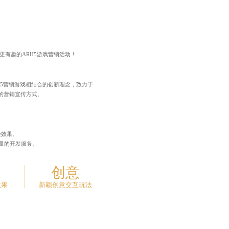
更有趣的ARH5游戏营销活动！
H5营销游戏相结合的创新理念，致力于
的营销宣传方式。
。
验效果。
质量的开发服务。
创意
效果
新颖创意交互玩法